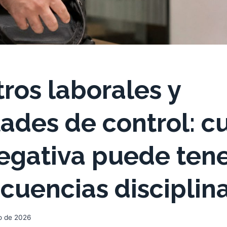
tros laborales y
tades de control: 
egativa puede ten
cuencias disciplina
io de 2026