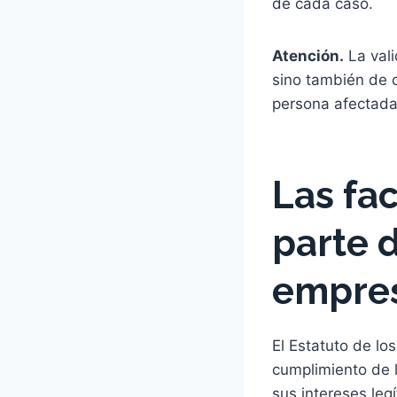
de cada caso.
Atención.
La vali
sino también de 
persona afectada
Las fa
parte 
empres
El Estatuto de lo
cumplimiento de 
sus intereses leg