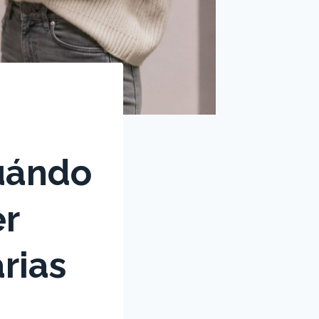
cuándo
er
rias