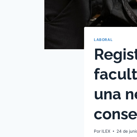
LABORAL
Regis
facul
una n
conse
Por
ILEX
24 de jun