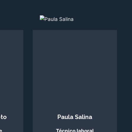
oto
Paula Salina
e
Técnico laboral