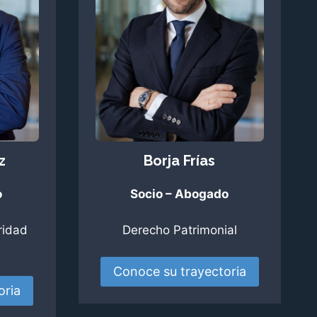
​
Borja Frías​
o
Socio – Abogado
ridad
Derecho Patrimonial​
Conoce su trayectoria
oria