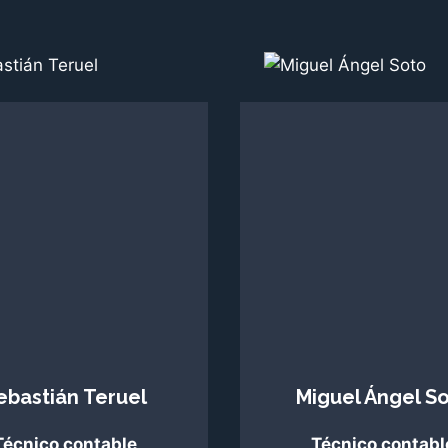
ebastián Teruel
Miguel Ángel S
Técnico contable
Técnico contabl