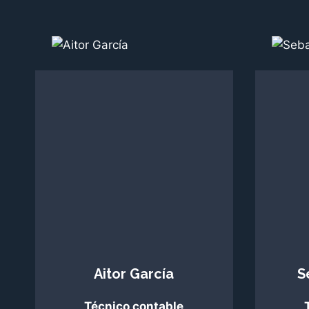
Aitor García
S
Técnico contable