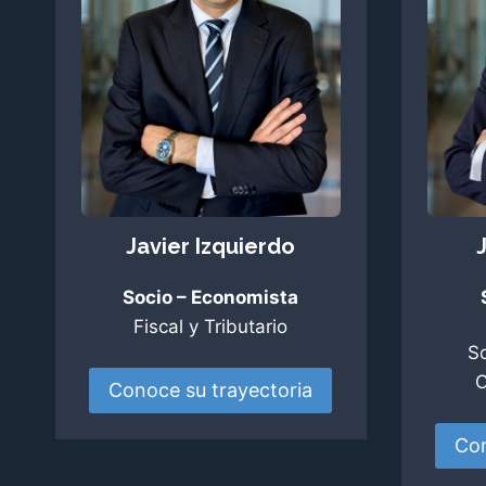
Javier Izquierdo
Socio – Economista
Fiscal y Tributario​
So
C
Conoce su trayectoria
Con