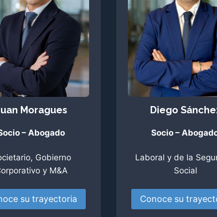
Juan Moragues
Diego Sánchez
Socio – Abogado
Socio – Abogad
cietario, Gobierno
Laboral y de la Segu
orporativo y M&A​
Social​
oce su trayectoria
Conoce su trayect