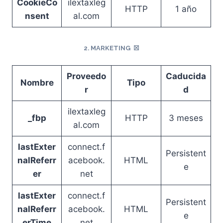
CookieCo
ilextaxleg
HTTP
1 año
nsent
al.com
2.
MARKETING
☒
Proveedo
Caducida
Nombre
Tipo
r
d
ilextaxleg
_fbp
HTTP
3 meses
al.com
lastExter
connect.f
Persistent
nalReferr
acebook.
HTML
e
er
net
lastExter
connect.f
Persistent
nalReferr
acebook.
HTML
e
erTime
net