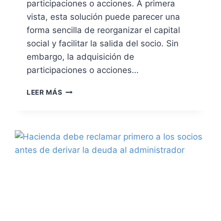
participaciones o acciones. A primera
I
B
vista, esta solución puede parecer una
L
forma sencilla de reorganizar el capital
E
social y facilitar la salida del socio. Sin
E
embargo, la adquisición de
X
I
participaciones o acciones…
S
T
L
LEER MÁS
E
A
N
A
C
D
I
Q
A
U
D
I
E
S
D
I
O
C
N
I
A
Ó
C
N