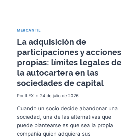
E
C
U
E
MERCANTIL
N
T
La adquisición de
A
participaciones y acciones
S
B
propias: límites legales de
A
la autocartera en las
N
C
sociedades de capital
A
R
Por
ILEX
24 de julio de 2026
I
A
Cuando un socio decide abandonar una
S
sociedad, una de las alternativas que
Y
P
puede plantearse es que sea la propia
O
compañía quien adquiera sus
S