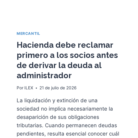
I
D
Ó
E
N
P
A
R
MERCANTIL
T
I
Hacienda debe reclamar
C
primero a los socios antes
I
P
de derivar la deuda al
A
administrador
C
I
O
Por
ILEX
21 de julio de 2026
N
E
La liquidación y extinción de una
S
sociedad no implica necesariamente la
Y
desaparición de sus obligaciones
A
tributarias. Cuando permanecen deudas
C
C
pendientes, resulta esencial conocer cuál