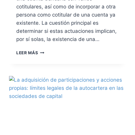
cotitulares, así como de incorporar a otra
persona como cotitular de una cuenta ya
existente. La cuestión principal es
determinar si estas actuaciones implican,
por sí solas, la existencia de una…
C
LEER MÁS
O
T
I
T
U
L
A
R
I
D
A
D
D