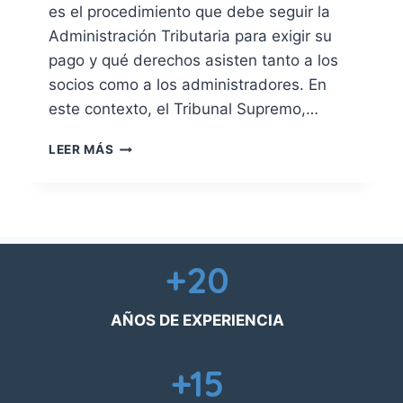
I
es el procedimiento que debe seguir la
O
Administración Tributaria para exigir su
N
E
pago y qué derechos asisten tanto a los
S
socios como a los administradores. En
P
este contexto, el Tribunal Supremo,…
R
O
H
LEER MÁS
P
A
I
C
A
I
S
E
:
N
L
D
Í
+20
A
M
D
I
E
AÑOS DE EXPERIENCIA
T
B
E
E
S
+15
R
L
E
E