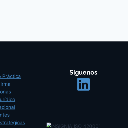
Síguenos
 Práctica
Firma
sonas
urídico
acional
entes
stratégicas