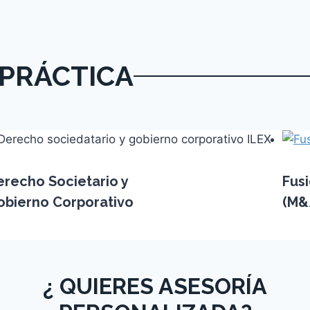
PRÁCTICA​
erecho Societario y
Fus
obierno Corporativo
(M&
¿ QUIERES ASESORÍA