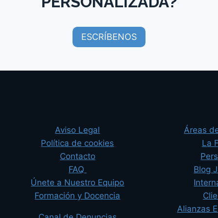
PERSONALIZADA?​
ESCRÍBENOS
Aviso Legal
Áreas de
Política de cookies
La 
Contacto
Per
FAQ
Blog J
Únete a Nuestro Equipo
Intern
Formación y Docencia
Cli
Alianzas E
Canal de Denuncias