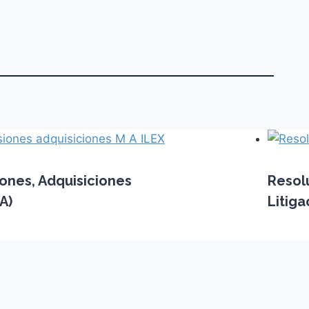
iones, Adquisiciones
Resolu
A)
Litiga