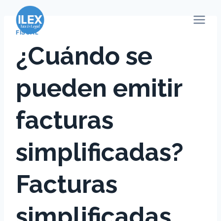
Saltar
al
contenido
FISCAL
¿Cuándo se
pueden emitir
facturas
simplificadas?
Facturas
simplificadas,