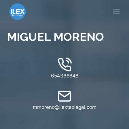
Saltar
al
contenido
MIGUEL MORENO​
654368848
mmoreno@ilextaxlegal.com